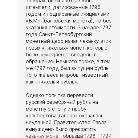
талера». Были изготовлены
штемпели, датированные 1796
годом и подписанные инициалами
«Б.М.» (банковская монета), но без
указания стоимости. В начале 1797
года Санкт-Петербургский
монетный двор начал чеканку этих
новых «тяжелых» монет, которые
были немедленно введены в
обращение. Немного позже, в том
же 1797 году, был выпущен рубль
того же веса и пробы, известный
как «тяжелый рубль».
Однако попытка перевести
русский серебряный рубль на
монетную стопу и пробу
«альбертова талера» оказалась
неудачной. Правительство Павла I
вынуждено было прекратить
чеканку монет образца 1796—1797