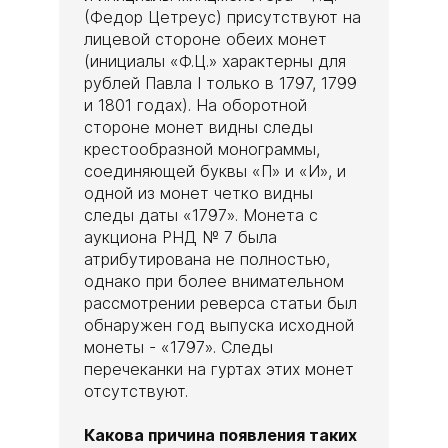
(Федор Цетреус) присутствуют на
лицевой стороне обеих монет
(инициалы «Ф.Ц.» характерны для
рублей Павла I только в 1797, 1799
и 1801 годах). На оборотной
стороне монет видны следы
крестообразной монограммы,
соединяющей буквы «П» и «И», и
одной из монет четко видны
следы даты «1797». Монета с
аукциона РНД № 7 была
атрибутирована не полностью,
однако при более внимательном
рассмотрении реверса статьи был
обнаружен год выпуска исходной
монеты - «1797». Следы
перечеканки на гуртах этих монет
отсутствуют.
Какова причина появления таких