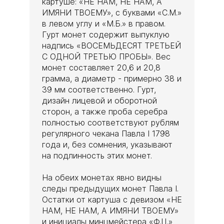
картуше: «НЕ НАМ, НЕ НАМ, А
ИМЯНИ ТВОЕМУ», с буквами «С.М.»
в левом углу и «М.Б.» в правом.
Гурт монет содержит выпуклую
надпись «ВОСЕМЬДЕСЯТ ТРЕТЬЕЙ
С ОДНОЙ ТРЕТЬЮ ПРОБЫ». Вес
монет составляет 20,6 и 20,8
грамма, а диаметр - примерно 38 и
39 мм соответственно. Гурт,
дизайн лицевой и оборотной
сторон, а также проба серебра
полностью соответствуют рублям
регулярного чекана Павла I 1798
года и, без сомнения, указывают
на подлинность этих монет.
На обеих монетах явно видны
следы предыдущих монет Павла I.
Остатки от картуша с девизом «НЕ
НАМ, НЕ НАМ, А ИМЯНИ ТВОЕМУ»
и инициалы минцмейстера «Ф.Ц.»