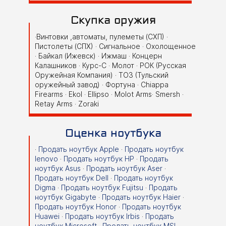
Скупка оружия
·Винтовки ,автоматы, пулеметы (СХП) ·
Пистолеты (СПХ) · Сигнальное · Охолощенное
· Байкал (Ижевск) · Ижмаш · Концерн
Калашников · Курс-С · Молот · РОК (Русская
Оружейная Компания) · ТОЗ (Тульский
оружейный завод) · Фортуна · Chiappa
Firearms · Ekol · Ellipso · Molot Arms· Smersh ·
Retay Arms · Zoraki
Оценка ноутбука
·
Продать ноутбук Apple
·
Продать ноутбук
lenovo
·
Продать ноутбук HP
·
Продать
ноутбук Asus
·
Продать ноутбук Aser
·
Продать ноутбук Dell
·
Продать ноутбук
Digma
·
Продать ноутбук Fujitsu
·
Продать
ноутбук Gigabyte
·
Продать ноутбук Haier
·
Продать ноутбук Honor
·
Продать ноутбук
Huawei
·
Продать ноутбук Irbis
·
Продать
ноутбук Microsoft
·
Продать ноутбук MSI
·