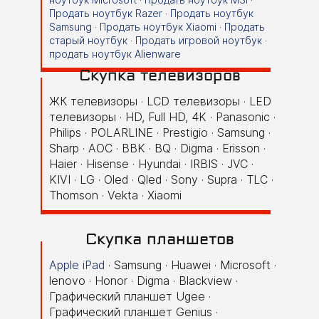
Продать ноутбук Razer
·
Продать ноутбук
Samsung
·
Продать ноутбук Xiaomi
·
Продать
старый ноутбук
·
Продать игровой ноутбук
·
продать ноутбук Alienware
Скупка телевизоров
ЖК телевизоры
·
LCD телевизоры · LED
телевизоры · HD, Full HD, 4K · Panasonic ·
Philips · POLARLINE · Prestigio · Samsung ·
Sharp · АOC · BBK · BQ · Digma · Erisson ·
Haier · Hisense · Hyundai · IRBIS · JVC ·
KIVI · LG · Oled · Qled · Sony · Supra · TLC ·
Thomson · Vekta · Xiaomi
Скупка планшетов
Apple iPad
· Samsung · Huawei · Microsoft ·
lenovo · Honor · Digma · Blackview ·
Графический планшет Ugee ·
Графический планшет Genius ·