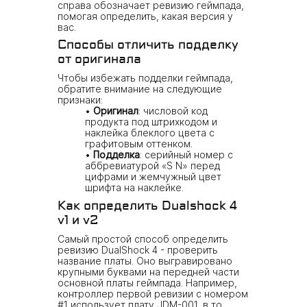
справа обозначает ревизию геймпада,
помогая определить, какая версия у
вас.
Способы отличить подделку
от оригинала
Чтобы избежать подделки геймпада,
обратите внимание на следующие
признаки:
Оригинал
: числовой код
продукта под штрихкодом и
наклейка блеклого цвета с
графитовым оттенком.
Подделка
: серийный номер с
аббревиатурой «S N» перед
цифрами и жемчужный цвет
шрифта на наклейке.
Как определить Dualshock 4
v1 и v2
Самый простой способ определить
ревизию DualShock 4 - проверить
название платы. Оно выгравировано
крупными буквами на передней части
основной платы геймпада. Например,
контроллер первой ревизии с номером
#1 использует плату JDM-001, в то