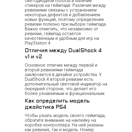
светодиодной полосы и наличие
стикеров на геймпаде. Различия между
ревизиями связаны с устранением
некоторых дефектов и добавлением
новых функций, поэтому определение
ревизии полезно при выборе геймпада.
Важно отметить, что независимо от
ревизии, геймпад остаётся
качественным и удобным для игр на
PlayStation 4.
Отличия между DualShock 4
v1 и v2
Основное отличие между первой и
второй ревизиями геймпада
заключается в дизайне устройства. У
DualShock 4 второй ревизии есть
дополнительный световой индикатор на
передней стороне, что делает его
более узнаваемым и функциональным.
Как определить модель
джойстика PS4
Чтобы узнать модель своего геймпада,
обратите внимание на наклейку на
коробке контроллера. На ней указаны
как ревизия, так и модель. Номер