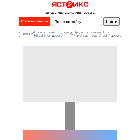
больше, чем скупка или ломбард
Стать партнёром
Продать геймпад Sony
Продать геймпад Sony
Главна
PlayStation дорого
PlayStation DualShock 4 дорого
я