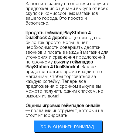
Заполните заявку на оценку и получите
01
предложения с ценами выкупа от всех
скупок и комиссионных магазинов
03
вашего города. Это просто и
02
безопасно.
Продать геймпад PlayStation 4
Узнать цену сейчас
DualShock 4 дорого
ещё никогда не
было так просто! Больше нет
необходимости совершать десятки
звонков и писать в каждый магазин для
уточнения и сравнения предложений
по срочному
выкупу геймпадов
PlayStation 4 DualShock 4
. Вам не
придётся тратить время и ходить по
магазинам, чтобы торговаться за
каждую копейку. Теперь все
предложения о срочном выкупе вы
можете получить одним списком, не
выходя из дома!
Оценка игровых геймпадов онлайн
—
полезный инструмент, который не
стоит игнорировать!
Хочу оценить геймпад